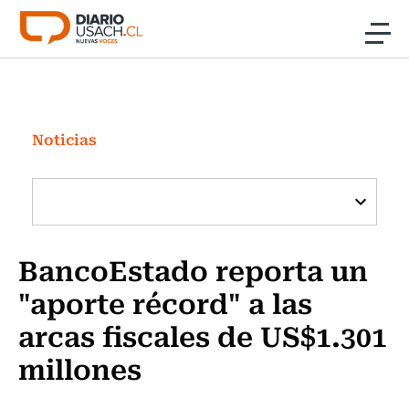
Click acá para ir directamente al contenido
Noticias
Investigación
Noticias
Cultura
Programas Radio y TV Usach
BancoEstado reporta un
"aporte récord" a las
arcas fiscales de US$1.301
millones