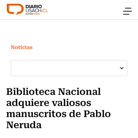
Click acá para ir directamente al contenido
Noticias
Investigación
Noticias
Cultura
Programas Radio y TV Usach
Biblioteca Nacional
adquiere valiosos
manuscritos de Pablo
Neruda