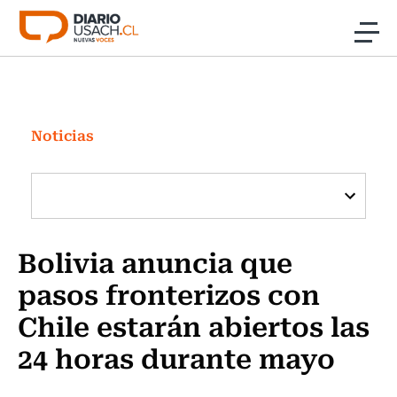
Click acá para ir directamente al contenido
Noticias
Investigación
Noticias
Cultura
Programas Radio y TV Usach
Bolivia anuncia que
pasos fronterizos con
Chile estarán abiertos las
24 horas durante mayo