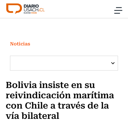
Click acá para ir directamente al contenido
Noticias
Investigación
Noticias
Cultura
Programas Radio y TV Usach
Bolivia insiste en su
reivindicación marítima
con Chile a través de la
vía bilateral