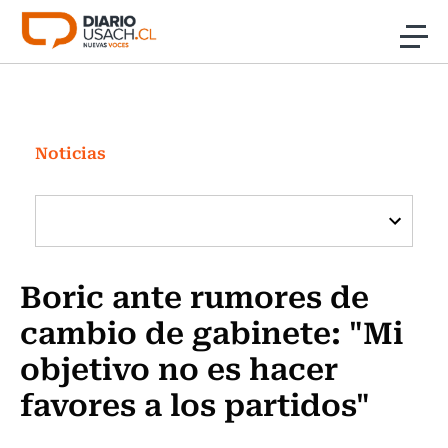
Click acá para ir directamente al contenido
Noticias
Investigación
Noticias
Cultura
Programas Radio y TV Usach
Boric ante rumores de
cambio de gabinete: "Mi
objetivo no es hacer
favores a los partidos"