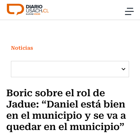
Click acá para ir directamente al contenido
Noticias
Investigación
Noticias
Cultura
Programas Radio y TV Usach
Boric sobre el rol de
Jadue: “Daniel está bien
en el municipio y se va a
quedar en el municipio”