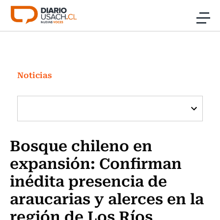
Click acá para ir directamente al contenido
Noticias
Investigación
Noticias
Cultura
Programas Radio y TV Usach
Bosque chileno en
expansión: Confirman
inédita presencia de
araucarias y alerces en la
región de Los Ríos