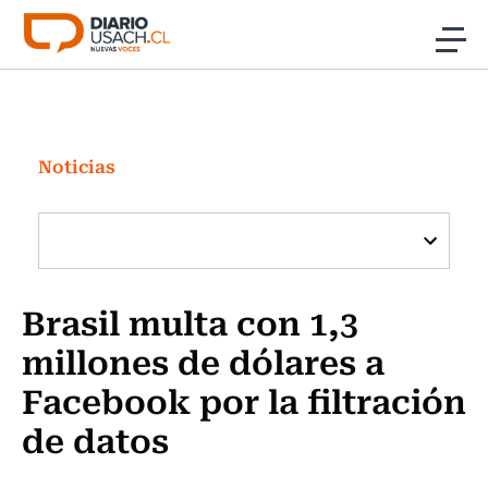
Click acá para ir directamente al contenido
Noticias
Investigación
Noticias
Cultura
Programas Radio y TV Usach
Brasil multa con 1,3
millones de dólares a
Facebook por la filtración
de datos