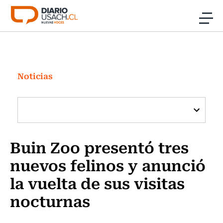
Click acá para ir directamente al contenido
Noticias
Investigación
Noticias
Cultura
Programas Radio y TV Usach
Buin Zoo presentó tres
nuevos felinos y anunció
la vuelta de sus visitas
nocturnas