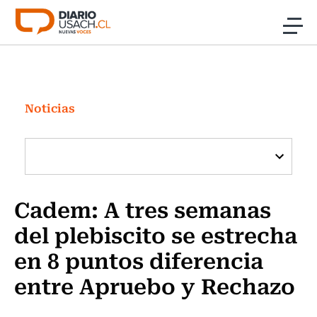
Click acá para ir directamente al contenido
Noticias
Investigación
Noticias
Cultura
Programas Radio y TV Usach
Cadem: A tres semanas
del plebiscito se estrecha
en 8 puntos diferencia
entre Apruebo y Rechazo