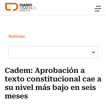
Click acá para ir directamente al contenido
Noticias
Investigación
Noticias
Cultura
Programas Radio y TV Usach
Cadem: Aprobación a
texto constitucional cae a
su nivel más bajo en seis
meses