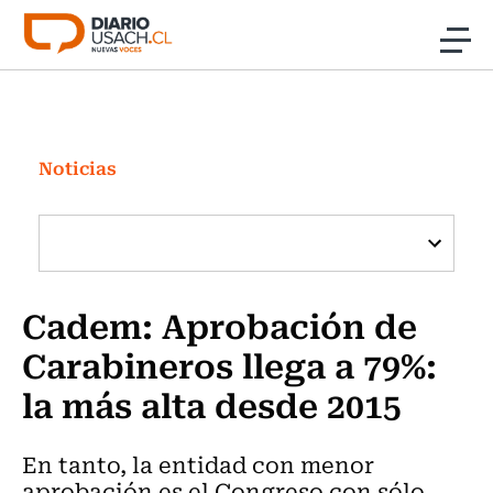
Click acá para ir directamente al contenido
Noticias
Investigación
Noticias
Cultura
Programas Radio y TV Usach
Cadem: Aprobación de
Carabineros llega a 79%:
la más alta desde 2015
En tanto, la entidad con menor
aprobación es el Congreso con sólo