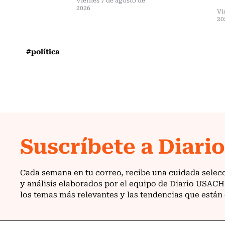
2026
Vi
20
#política