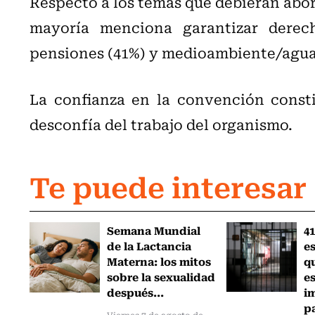
Respecto a los temas que debieran abord
mayoría menciona garantizar derech
pensiones (41%) y medioambiente/agua
La confianza en la convención consti
desconfía del trabajo del organismo.
Te puede interesar
Semana Mundial
41
de la Lactancia
es
Materna: los mitos
q
sobre la sexualidad
e
después...
i
pa
Viernes 7 de agosto de