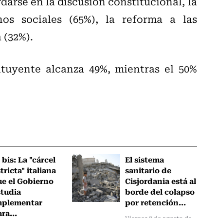
arse en la discusión constitucional, la
os sociales (65%), la reforma a las
 (32%).
tuyente alcanza 49%, mientras el 50%
 bis: La "cárcel
El sistema
tricta" italiana
sanitario de
ue el Gobierno
Cisjordania está al
studia
borde del colapso
mplementar
por retención...
ra...
Viernes 7 de agosto de