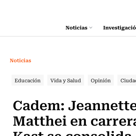
Click acá para ir directamente al contenido
Noticias
Investigaci
Noticias
Educación
Vida y Salud
Opinión
Ciuda
Cadem: Jeannette 
Matthei en carrer
Kast se consolida