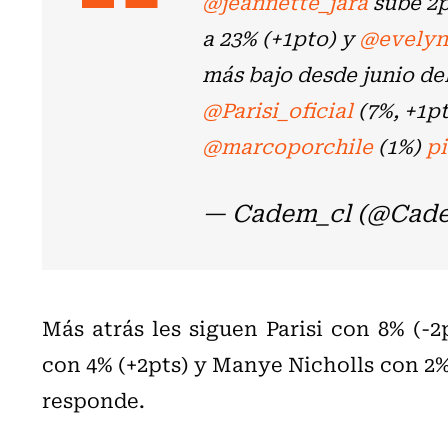
@jeannette_jara
sube 2p
a 23% (+1pto) y
@evelyn
más bajo desde junio del
@Parisi_oficial
(7%, +1p
@marcoporchile
(1%)
p
— Cadem_cl (@Cad
Más atrás les siguen Parisi con 8% (-
con 4% (+2pts) y Manye Nicholls con 2% 
responde.