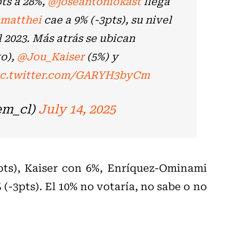
ts a 28%,
@joseantoniokast
llega
matthei
cae a 9% (-3pts), su nivel
 2023. Más atrás se ubican
to),
@Jou_Kaiser
(5%) y
ic.twitter.com/GARYH3byCm
em_cl)
July 14, 2025
2pts), Kaiser con 6%, Enríquez-Ominami
(-3pts). El 10% no votaría, no sabe o no