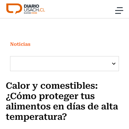
Click acá para ir directamente al contenido
Noticias
Investigación
Noticias
Cultura
Programas Radio y TV Usach
Calor y comestibles:
¿Cómo proteger tus
alimentos en días de alta
temperatura?