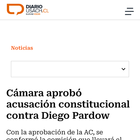
Click acá para ir directamente al contenido
Noticias
Investigación
Noticias
Cultura
Programas Radio y TV Usach
Cámara aprobó
acusación constitucional
contra Diego Pardow
Con la aprobación de la AC, se
conformó la comisión que llevará el