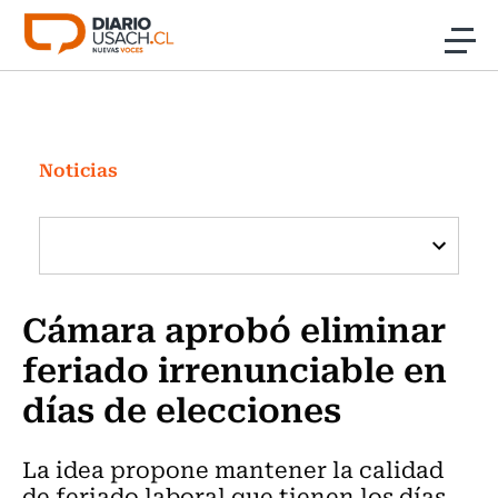
Click acá para ir directamente al contenido
Noticias
Investigación
Noticias
Cultura
Programas Radio y TV Usach
Cámara aprobó eliminar
feriado irrenunciable en
días de elecciones
La idea propone mantener la calidad
de feriado laboral que tienen los días