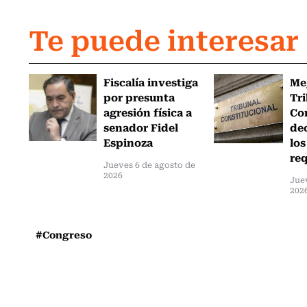
Te puede interesar
Fiscalía investiga
Me
por presunta
Tr
agresión física a
Co
senador Fidel
de
Espinoza
los
req
Jueves 6 de agosto de
2026
Jue
202
#Congreso