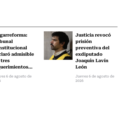
garreforma:
Justicia revocó
ibunal
prisión
nstitucional
preventiva del
claró admisible
exdiputado
 tres
Joaquín Lavín
uerimientos...
León
ves 6 de agosto de
Jueves 6 de agosto de
6
2026