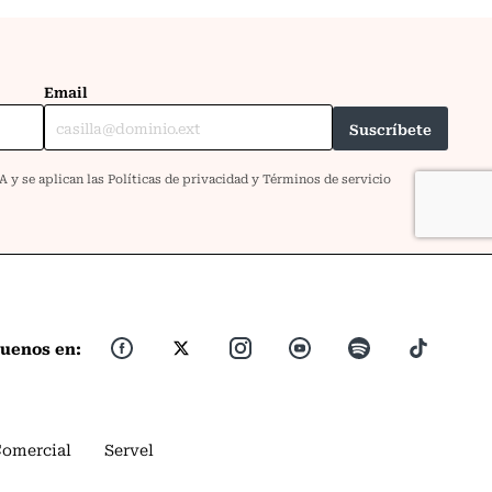
guenos en:
Comercial
Servel