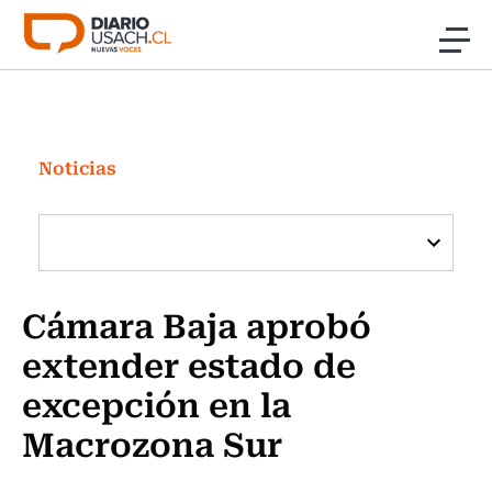
Click acá para ir directamente al contenido
Noticias
Investigación
Noticias
Cultura
Programas Radio y TV Usach
Cámara Baja aprobó
extender estado de
excepción en la
Macrozona Sur