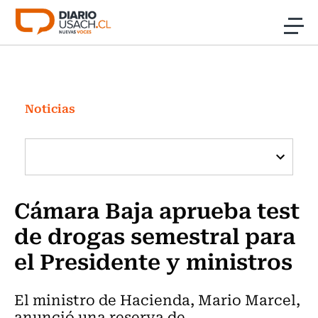
Click acá para ir directamente al contenido
Noticias
Investigación
Noticias
Cultura
Programas Radio y TV Usach
Cámara Baja aprueba test
de drogas semestral para
el Presidente y ministros
El ministro de Hacienda, Mario Marcel,
anunció una reserva de