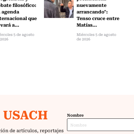
bate filosófico:
nuevamente
a agenda
arrancando":
ternacional que
Tenso cruce entre
evará a...
Matías...
ércoles 5 de agosto
Miércoles 5 de agosto
 2026
de 2026