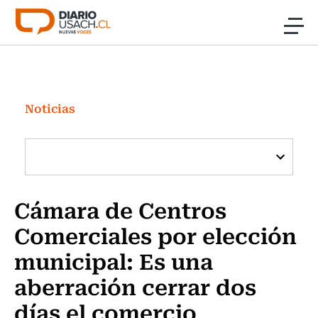
Click acá para ir directamente al contenido
Noticias
Investigación
Noticias
Cultura
Programas Radio y TV Usach
Cámara de Centros
Comerciales por elección
municipal: Es una
aberración cerrar dos
días el comercio