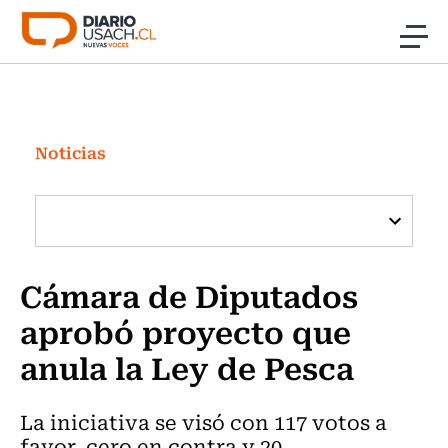
Click acá para ir directamente al contenido
Noticias
Investigación
Noticias
Cultura
Programas Radio y TV Usach
Cámara de Diputados
aprobó proyecto que
anula la Ley de Pesca
La iniciativa se visó con 117 votos a
favor, cero en contra y 20