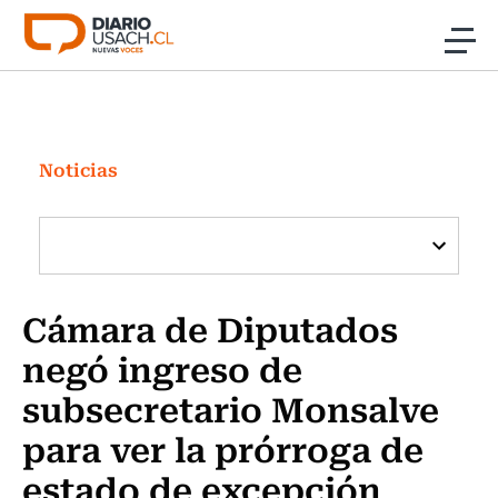
Click acá para ir directamente al contenido
Noticias
Investigación
Noticias
Cultura
Programas Radio y TV Usach
Cámara de Diputados
negó ingreso de
subsecretario Monsalve
para ver la prórroga de
estado de excepción