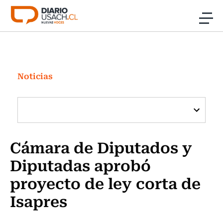
Click acá para ir directamente al contenido
Noticias
Investigación
Noticias
Cultura
Programas Radio y TV Usach
Cámara de Diputados y
Diputadas aprobó
proyecto de ley corta de
Isapres