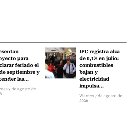
esentan
IPC registra alza
oyecto para
de 0,1% en julio:
clarar feriado el
combustibles
 de septiembre y
bajan y
tender las...
electricidad
impulsa...
rnes 7 de agosto de
6
Viernes 7 de agosto de
2026