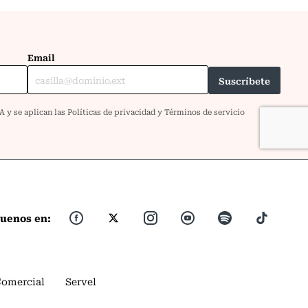
guenos en:
Comercial
Servel