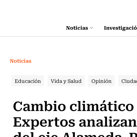
Click acá para ir directamente al contenido
Noticias
Investigaci
Noticias
Educación
Vida y Salud
Opinión
Ciuda
Cambio climático 
Expertos analizan
del eje Alameda-