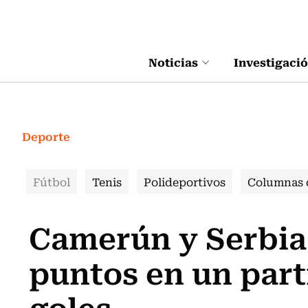
Click acá para ir directamente al contenido
Noticias
Investigaci
Deporte
Fútbol
Tenis
Polideportivos
Columnas 
Camerún y Serbia
puntos en un part
goles