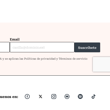
guenos en: