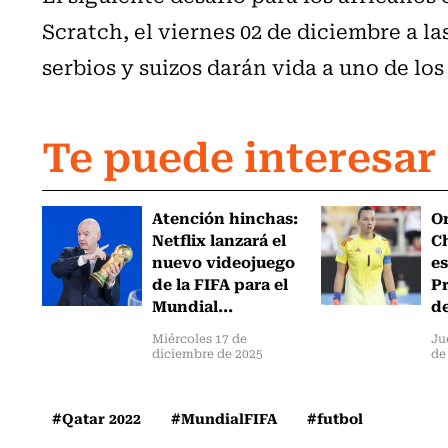
Scratch, el viernes 02 de diciembre a la
serbios y suizos darán vida a uno de l
Te puede interesar
Atención hinchas:
Or
Netflix lanzará el
Ch
nuevo videojuego
es
de la FIFA para el
Pr
Mundial...
de
Miércoles 17 de
Ju
diciembre de 2025
de
#Qatar 2022
#MundialFIFA
#futbol