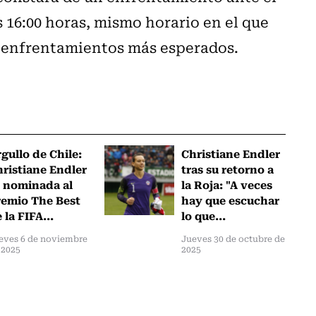
s 16:00 horas, mismo horario en el que
os enfrentamientos más esperados.
gullo de Chile:
Christiane Endler
ristiane Endler
tras su retorno a
 nominada al
la Roja: "A veces
emio The Best
hay que escuchar
 la FIFA...
lo que...
eves 6 de noviembre
Jueves 30 de octubre de
 2025
2025