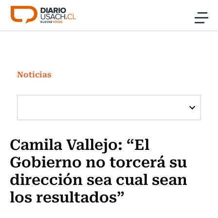
Click acá para ir directamente al contenido
Noticias
Investigación
Noticias
Cultura
Programas Radio y TV Usach
Camila Vallejo: “El
Gobierno no torcerá su
dirección sea cual sean
los resultados”