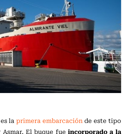
es la
primera embarcación
de este tipo
incorporado a la
 Asmar. El buque fue