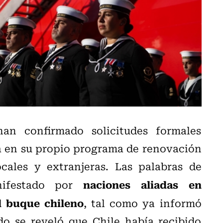
n confirmado solicitudes formales
a en su propio programa de renovación
cales y extranjeras. Las palabras de
naciones aliadas en
ifestado por
l buque chileno
, tal como ya informó
o se reveló que Chile había recibido