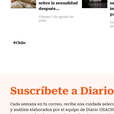
sobre la sexualidad
e
después...
i
pa
Viernes 7 de agosto de
2026
Vi
20
#Chile