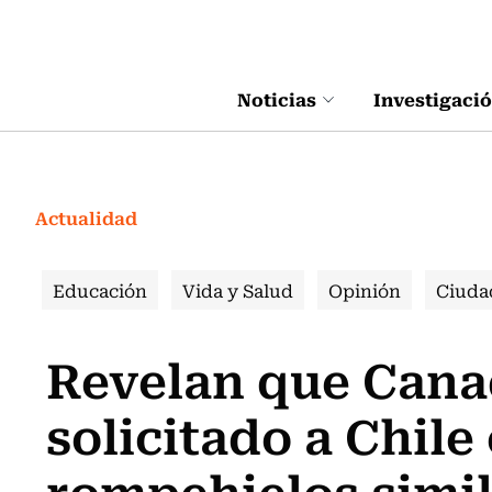
Click acá para ir directamente al contenido
Noticias
Investigaci
Actualidad
Educación
Vida y Salud
Opinión
Ciuda
Revelan que Cana
solicitado a Chile
rompehielos simil