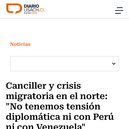
Click acá para ir directamente al contenido
Noticias
Investigación
Noticias
Cultura
Programas Radio y TV Usach
Canciller y crisis
migratoria en el norte:
"No tenemos tensión
diplomática ni con Perú
ni con Venezuela"