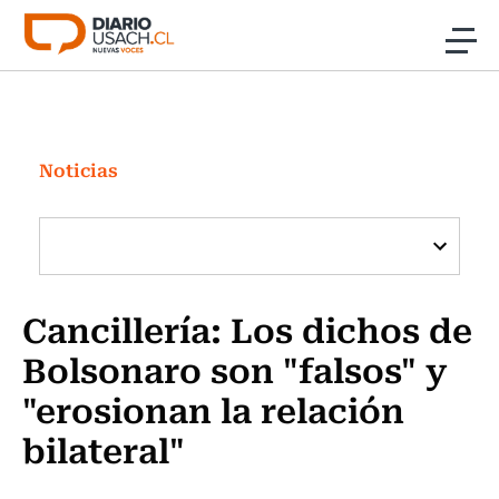
Click acá para ir directamente al contenido
Noticias
Investigación
Noticias
Cultura
Programas Radio y TV Usach
Cancillería: Los dichos de
Bolsonaro son "falsos" y
"erosionan la relación
bilateral"