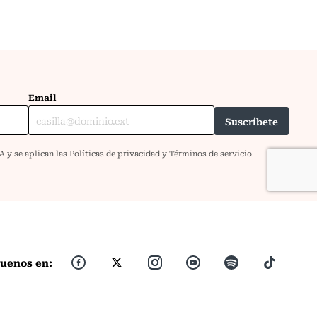
guenos en: