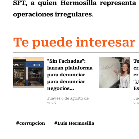
SFT, a quien Hermosilla representa
operaciones irregulares
.
Te puede interesar
"Sin Fachadas":
T
lanzan plataforma
cr
para denunciar
cr
para denunciar
“¿
negocios...
Es
Jueves 6 de agosto de
Ju
2026
20
#corrupcion
#Luis Hermosilla