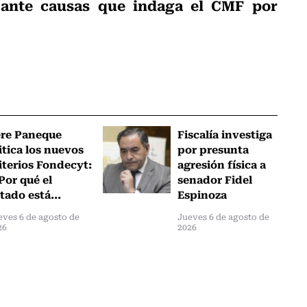
 ante causas que indaga el CMF por
ere Paneque
Fiscalía investiga
itica los nuevos
por presunta
iterios Fondecyt:
agresión física a
Por qué el
senador Fidel
tado está...
Espinoza
eves 6 de agosto de
Jueves 6 de agosto de
26
2026