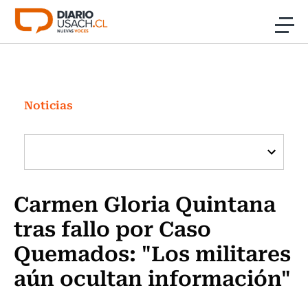
Click acá para ir directamente al contenido
Noticias
Investigación
Noticias
Cultura
Programas Radio y TV Usach
Carmen Gloria Quintana
tras fallo por Caso
Quemados: "Los militares
aún ocultan información"