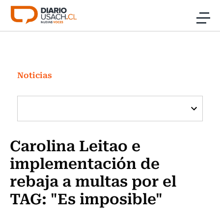
Click acá para ir directamente al contenido
Noticias
Investigación
Noticias
Cultura
Programas Radio y TV Usach
Carolina Leitao e
implementación de
rebaja a multas por el
TAG: "Es imposible"