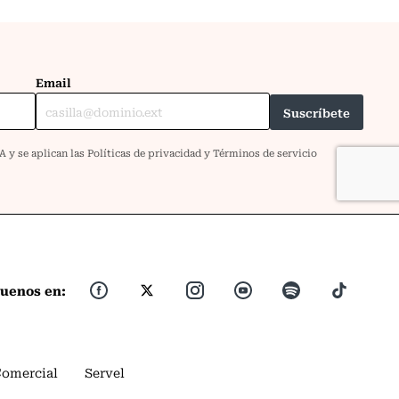
guenos en:
Comercial
Servel