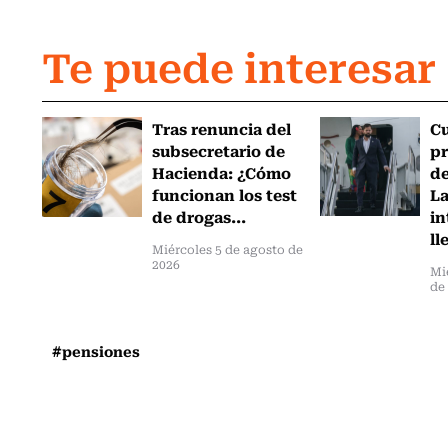
Te puede interesar
Tras renuncia del
C
subsecretario de
pr
Hacienda: ¿Cómo
de
funcionan los test
L
de drogas...
in
ll
Miércoles 5 de agosto de
2026
Mi
de
#pensiones