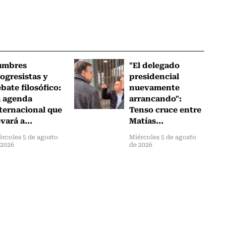
umbres
"El delegado
ogresistas y
presidencial
bate filosófico:
nuevamente
a agenda
arrancando":
ternacional que
Tenso cruce entre
evará a...
Matías...
ércoles 5 de agosto
Miércoles 5 de agosto
 2026
de 2026