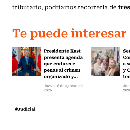
tres
tributario, podríamos recorrerla de
Te puede interesar
Presidente Kast
Se
presenta agenda
Co
que endurece
a 
penas al crimen
y C
organizado y...
ten
Jueves 6 de agosto de
Jue
2026
202
#Judicial