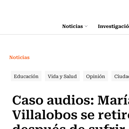
Click acá para ir directamente al contenido
Noticias
Investigaci
Noticias
Educación
Vida y Salud
Opinión
Ciuda
Caso audios: Mar
Villalobos se reti
después de sufri