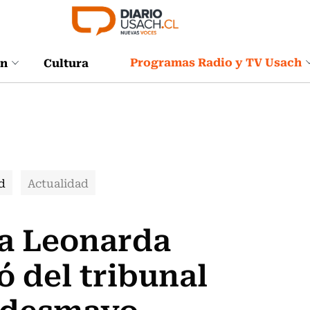
Programas Radio y TV Usach
ón
Cultura
d
Actualidad
ía Leonarda
ró del tribunal
r desmayo