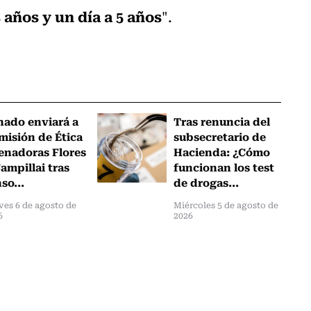
 años y un día a 5 años
".
nado enviará a
Tras renuncia del
misión de Ética
subsecretario de
senadoras Flores
Hacienda: ¿Cómo
ampillai tras
funcionan los test
so...
de drogas...
ves 6 de agosto de
Miércoles 5 de agosto de
6
2026