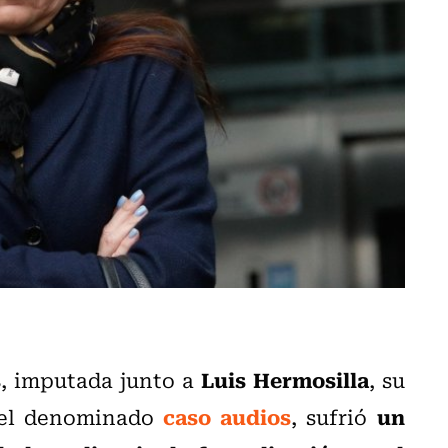
s
Luis Hermosilla
, imputada junto a
, su
caso audios
un
 el denominado
, sufrió