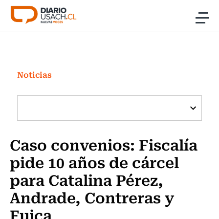
Click acá para ir directamente al contenido
Noticias
Investigación
Noticias
Cultura
Programas Radio y TV Usach
Caso convenios: Fiscalía
pide 10 años de cárcel
para Catalina Pérez,
Andrade, Contreras y
Fuica