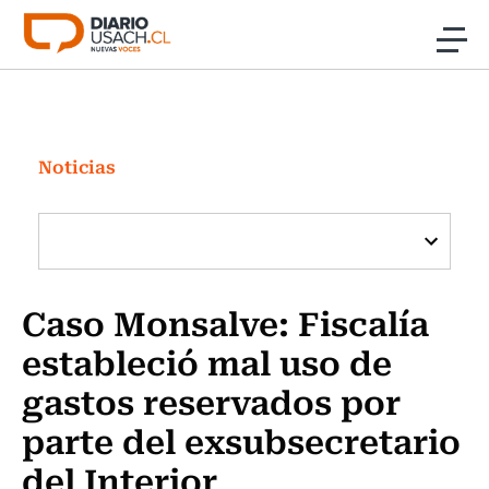
Click acá para ir directamente al contenido
Noticias
Investigación
Noticias
Cultura
Programas Radio y TV Usach
Caso Monsalve: Fiscalía
estableció mal uso de
gastos reservados por
parte del exsubsecretario
del Interior