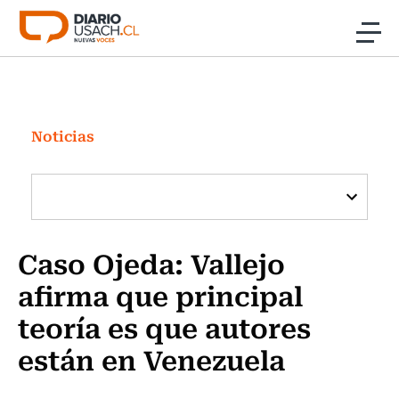
Click acá para ir directamente al contenido
Noticias
Investigación
Noticias
Cultura
Programas Radio y TV Usach
Caso Ojeda: Vallejo
afirma que principal
teoría es que autores
están en Venezuela