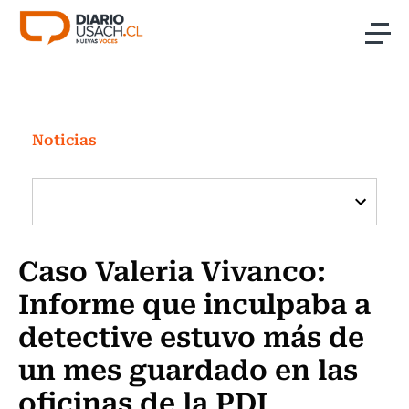
Click acá para ir directamente al contenido
Noticias
Investigación
Noticias
Cultura
Programas Radio y TV Usach
Caso Valeria Vivanco:
Informe que inculpaba a
detective estuvo más de
un mes guardado en las
oficinas de la PDI