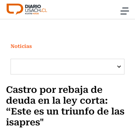
Click acá para ir directamente al contenido
Noticias
Investigación
Noticias
Cultura
Programas Radio y TV Usach
Castro por rebaja de
deuda en la ley corta:
“Este es un triunfo de las
isapres"