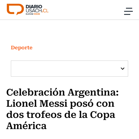
Click acá para ir directamente al contenido
Noticias
Investigación
Deporte
Cultura
Programas Radio y TV Usach
Celebración Argentina:
Lionel Messi posó con
dos trofeos de la Copa
América