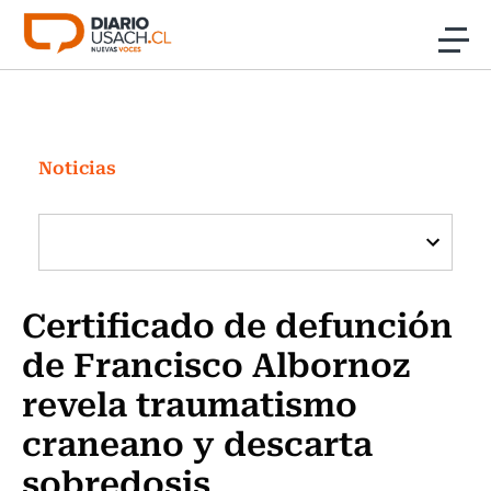
Click acá para ir directamente al contenido
Noticias
Investigación
Noticias
Cultura
Programas Radio y TV Usach
Certificado de defunción
de Francisco Albornoz
revela traumatismo
craneano y descarta
sobredosis