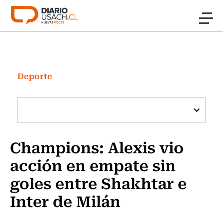
Click acá para ir directamente al contenido
Noticias
Investigación
Deporte
Cultura
Programas Radio y TV Usach
Champions: Alexis vio
acción en empate sin
goles entre Shakhtar e
Inter de Milán