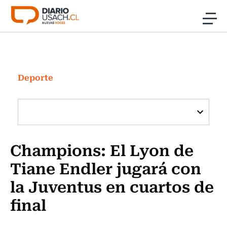
Click acá para ir directamente al contenido
Noticias
Investigación
Deporte
Cultura
Programas Radio y TV Usach
Champions: El Lyon de
Tiane Endler jugará con
la Juventus en cuartos de
final