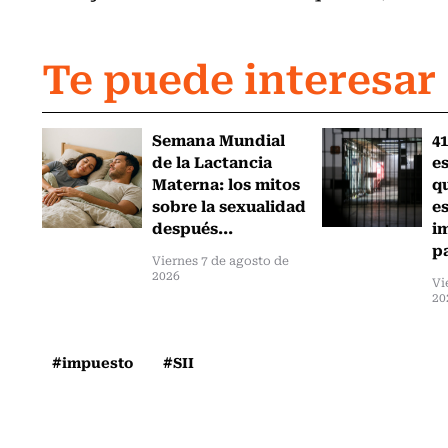
Te puede interesar
Semana Mundial
41
de la Lactancia
es
Materna: los mitos
q
sobre la sexualidad
e
después...
i
pa
Viernes 7 de agosto de
2026
Vi
20
#impuesto
#SII