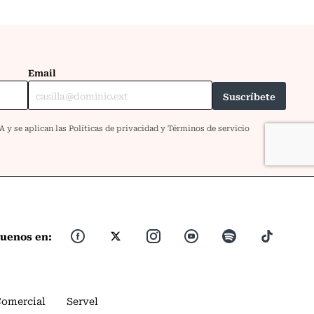
guenos en:
Comercial
Servel