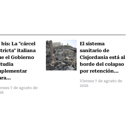
 bis: La "cárcel
El sistema
tricta" italiana
sanitario de
ue el Gobierno
Cisjordania está al
studia
borde del colapso
mplementar
por retención...
ra...
Viernes 7 de agosto de
2026
ernes 7 de agosto de
26