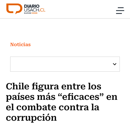
Click acá para ir directamente al contenido
Noticias
Investigación
Noticias
Cultura
Programas Radio y TV Usach
Chile figura entre los
países más “eficaces” en
el combate contra la
corrupción