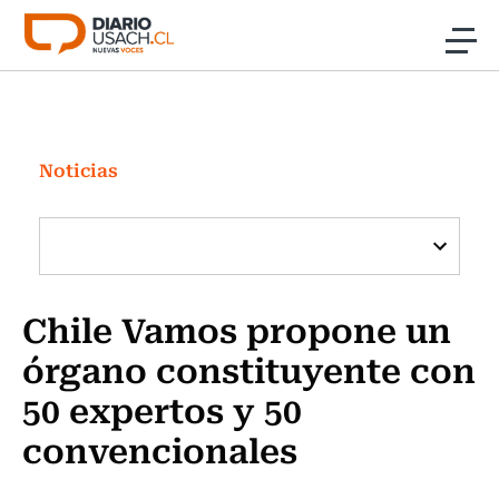
Click acá para ir directamente al contenido
Noticias
Investigación
Noticias
Cultura
Programas Radio y TV Usach
Chile Vamos propone un
órgano constituyente con
50 expertos y 50
convencionales