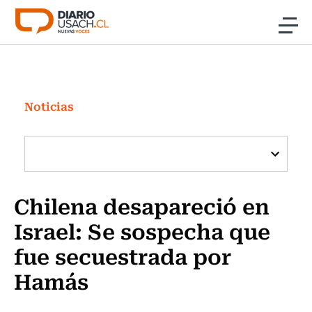
Click acá para ir directamente al contenido
Noticias
Investigación
Noticias
Cultura
Programas Radio y TV Usach
Chilena desapareció en
Israel: Se sospecha que
fue secuestrada por
Hamás