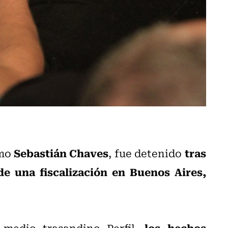
Sebastián Chaves
tras
mo
, fue detenido
de una fiscalización en Buenos Aires,
los hechos
medio trasandino Perfil,