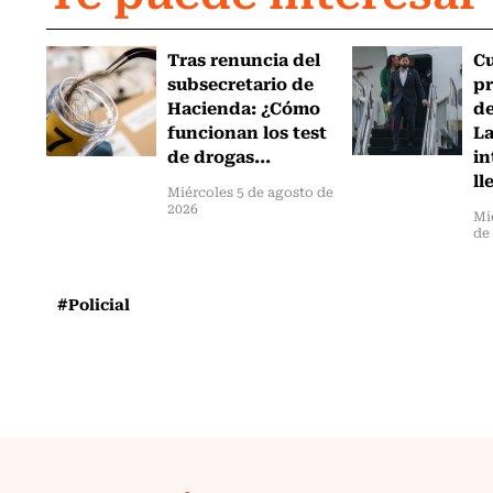
Tras renuncia del
C
subsecretario de
pr
Hacienda: ¿Cómo
de
funcionan los test
L
de drogas...
in
ll
Miércoles 5 de agosto de
2026
Mi
de
#Policial