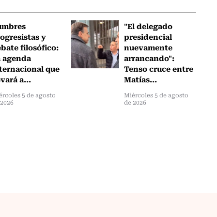
umbres
"El delegado
ogresistas y
presidencial
bate filosófico:
nuevamente
a agenda
arrancando":
ternacional que
Tenso cruce entre
evará a...
Matías...
ércoles 5 de agosto
Miércoles 5 de agosto
 2026
de 2026